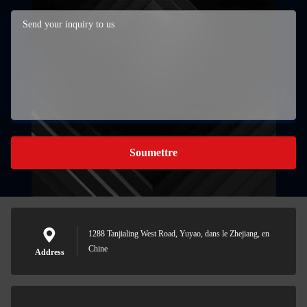
Soumettre
1288 Tanjialing West Road, Yuyao, dans le Zhejiang, en
Chine
Address