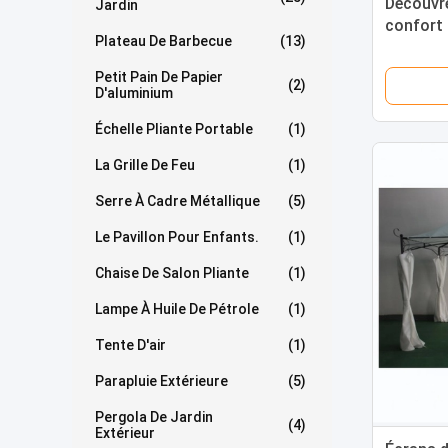
Découvre
Jardin
confort 
Plateau De Barbecue
(13)
pergola
Petit Pain De Papier
(2)
D'aluminium
Échelle Pliante Portable
(1)
La Grille De Feu
(1)
Serre À Cadre Métallique
(5)
Le Pavillon Pour Enfants.
(1)
Chaise De Salon Pliante
(1)
Lampe À Huile De Pétrole
(1)
Tente D'air
(1)
Parapluie Extérieure
(5)
Pergola De Jardin
(4)
Extérieur