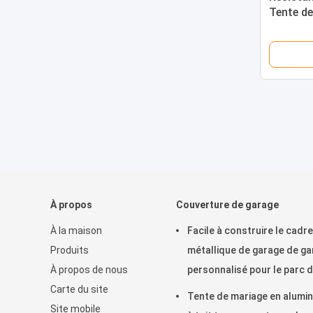
Tente d
extérieu
3X3X2.
À propos
Couverture de garage
À la maison
Facile à construire le cadre
Produits
métallique de garage de g
À propos de nous
personnalisé pour le parc 
Carte du site
stationnement de voiture
Tente de mariage en alumi
Site mobile