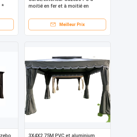
 *
moitié en fer et à moitié en
aluminium avec structure d'arbour
Meilleur Prix
azebo
3X4X2.75M PVC et aluminium