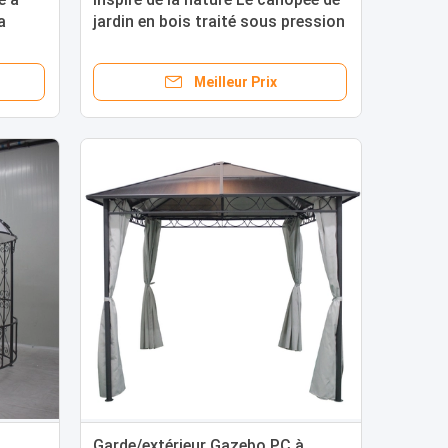
a
jardin en bois traité sous pression
 cadre
Pergola pour espace extérieur
Meilleur Prix
Garde/extérieur Gazebo PC à