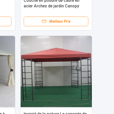
Couche en poudre de cadre en
acier Arches de jardin Canopy
Pergola Tente écran pour les
espaces extérieurs
Meilleur Prix
e à
Inspiré de la nature Le canopée de