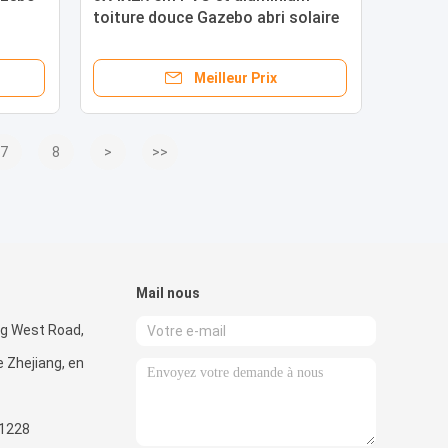
toiture douce Gazebo abri solaire
e de
pour jardin à double toit
Meilleur Prix
7
8
>
>>
Mail nous
ng West Road,
e Zhejiang, en
1228