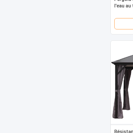
l'eau au 
couleurs
toit hex
Résistan