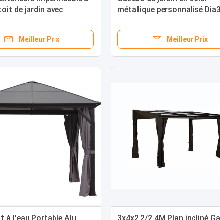
toit de jardin avec
métallique personnalisé Dia3
 personnalisées Double
2.9m pour la détente et le
agonal
divertissement en plein air
Meilleur Prix
Meilleur Prix
t à l'eau Portable Alu.
3x4x2.2/2.4M Plan incliné G