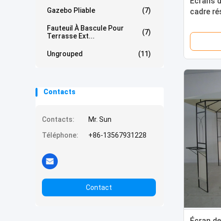
Écrans d
Gazebo Pliable
(7)
cadre rés
Fauteuil À Bascule Pour
(7)
Terrasse Ext...
Ungrouped
(11)
Contacts
Contacts:
Mr. Sun
Téléphone:
+86-13567931228
Contact
Écran de