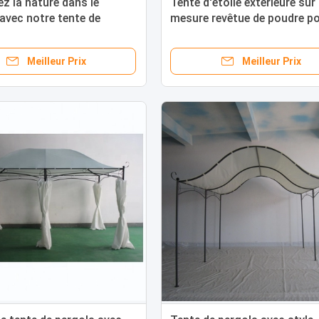
z la nature dans le
Tente d'étoile extérieure sur
avec notre tente de
mesure revêtue de poudre pou
ombre de la plage
Meilleur Prix
Meilleur Prix