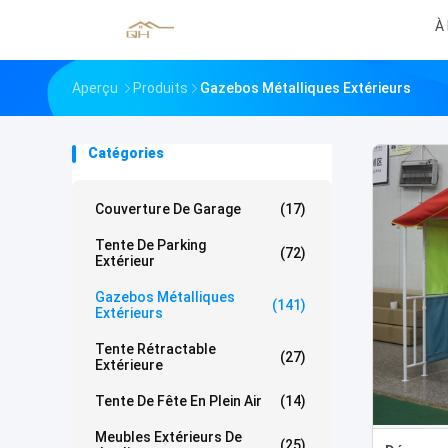
À
Aperçu
Produits
Gazebos Métalliques Extérieurs
Catégories
Couverture De Garage
(17)
Tente De Parking
(72)
Extérieur
Gazebos Métalliques
(141)
Extérieurs
Tente Rétractable
(27)
Extérieure
Tente De Fête En Plein Air
(14)
Meubles Extérieurs De
(25)