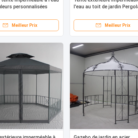
leurs personnalisées
l'eau au toit de jardin Pergol
surplombant les volets avec
en acier solide
Meilleur Prix
Meilleur Prix
extérieure imperméable à
Gazebo de jardin en acier