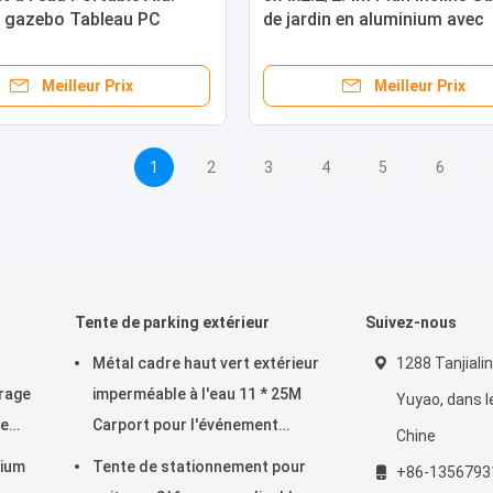
e gazebo Tableau PC
de jardin en aluminium avec
r Gazebo Canopy Shelter
plafond PC en polycarbonat
6M
luxe
Meilleur Prix
Meilleur Prix
1
2
3
4
5
6
Tente de parking extérieur
Suivez-nous
Métal cadre haut vert extérieur
1288 Tanjiali
arage
imperméable à l'eau 11 * 25M
Yuyao, dans l
de
Carport pour l'événement
Chine
commercial
nium
Tente de stationnement pour
+86-1356793