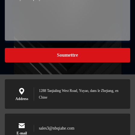
Soumettre
1288 Tanjialing West Road, Yuyao, dans le Zhejiang, en
Chine
Address
sales3@nbqiahe.com
E-mail