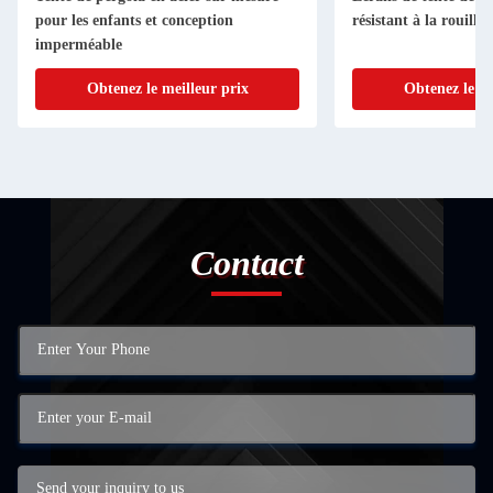
pour les enfants et conception
résistant à la rouille
imperméable
Obtenez le meilleur prix
Obtenez le me
Contact