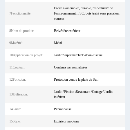
Facile à assembler, durable, respectueux de
7Fonctionnalité:
l'environnement, FSC, bois traité sous pression,
sources
8Nom du produit:
Belvédère extérieur
9Matériel:
Métal
10Application du projet:
Jardin\Supermarché\Balcon\Piscine
11Couleur:
Couleurs personnalisées
12Fonction:
Protection contre la pluie de Sun
Jardin \Piscine \Restaurant \Cottage \Jardin
13Utilisation:
intérieur
14Taille:
Personnalisé
15Style:
Extérieur moderne