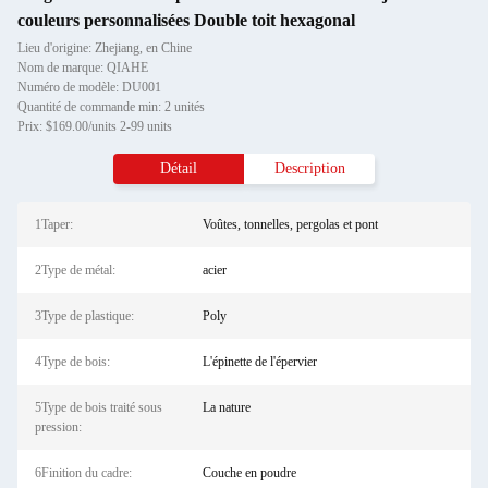
couleurs personnalisées Double toit hexagonal
Lieu d'origine: Zhejiang, en Chine
Nom de marque: QIAHE
Numéro de modèle: DU001
Quantité de commande min: 2 unités
Prix: $169.00/units 2-99 units
Détail
Description
1Taper:
Voûtes, tonnelles, pergolas et pont
2Type de métal:
acier
3Type de plastique:
Poly
4Type de bois:
L'épinette de l'épervier
5Type de bois traité sous
La nature
pression:
6Finition du cadre:
Couche en poudre