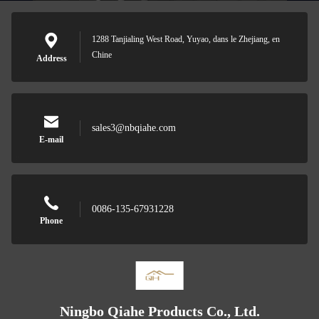
1288 Tanjialing West Road, Yuyao, dans le Zhejiang, en
Chine
Address
sales3@nbqiahe.com
E-mail
0086-135-67931228
Phone
Ningbo Qiahe Products Co., Ltd.