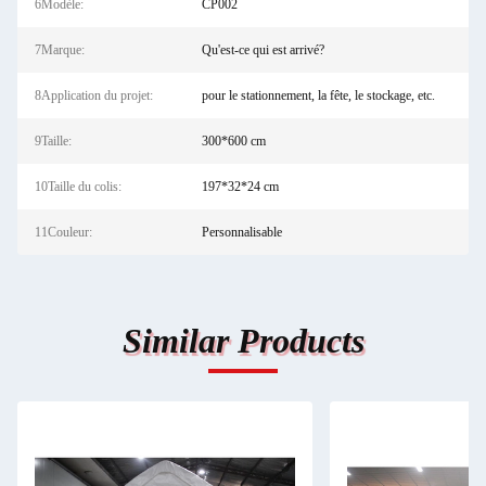
6Modèle:
CP002
7Marque:
Qu'est-ce qui est arrivé?
8Application du projet:
pour le stationnement, la fête, le stockage, etc.
9Taille:
300*600 cm
10Taille du colis:
197*32*24 cm
11Couleur:
Personnalisable
Similar Products