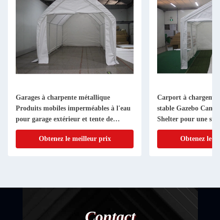
Garages à charpente métallique
Carport à chargement
Produits mobiles imperméables à l'eau
stable Gazebo Cano
pour garage extérieur et tente de
Shelter pour une stru
voiture portable
Obtenez le meilleur prix
Obtenez le me
Contact