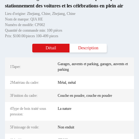
stationnement des voitures et les célébrations en plein air
Lieu d'origine: Zhejiang, Chine, Zhejiang, Chine
Nom de marque: QIA HE
Numéro de modèle: CP002
Quantité de commande min: 100 pièces
Prix: $100.00/pieces 100-499 pieces
Détail
Description
Garages, auvents et parking, garages, auvents et
1Taper:
parking
2Matériau du cadre:
Métal, métal
3Finition du cadre:
Couche en poudre, couche en poudre
4Type de bois traité sous
La nature
pression:
5Finissage de voile:
Non enduit