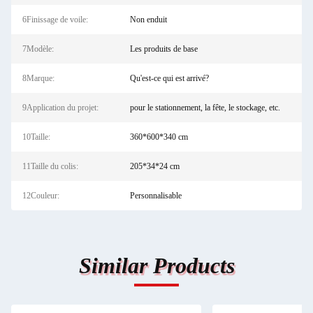
6Finissage de voile:
Non enduit
7Modèle:
Les produits de base
8Marque:
Qu'est-ce qui est arrivé?
9Application du projet:
pour le stationnement, la fête, le stockage, etc.
10Taille:
360*600*340 cm
11Taille du colis:
205*34*24 cm
12Couleur:
Personnalisable
Similar Products