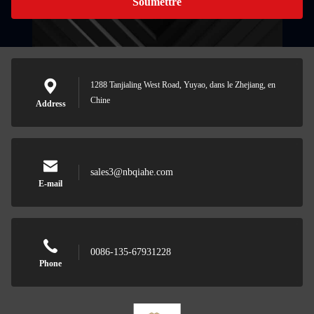
Soumettre
1288 Tanjialing West Road, Yuyao, dans le Zhejiang, en
Chine
Address
sales3@nbqiahe.com
E-mail
0086-135-67931228
Phone