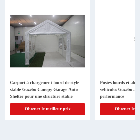
Carport à chargement lourd de style
Postes lourds et abri
stable Gazebo Canopy Garage Auto
véhicules Gazebo aut
Shelter pour une structure stable
performance
Obtenez le meilleur prix
Obtenez le me