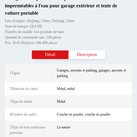
imperméables à l'eau pour garage extérieur et tente de
voiture portable
Lieu d'origine: Zhejiang, Chine, Zhejiang, Chine
Nom de marque: QIA HE
Numéro de modèle: Les produits de base
Quantité de commande min: 100 pièces
Prix: $145.00/pieces 100-499 pieces
Détail
Description
Garages, auvents et parking, garages, auvents et
1Taper:
parking
2Matériau du cadre:
Métal, métal
3Type de métal:
Métal
4Finition du cadre:
Couche en poudre, couche en poudre
5Type de bois traité sous
La nature
pression: