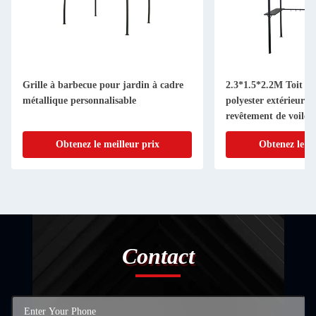
Grille à barbecue pour jardin à cadre
2.3*1.5*2.2M Toit e
métallique personnalisable
polyester extérieur P
revêtement de voile 
Obtenez le meilleur prix
Obtenez le me
Contact