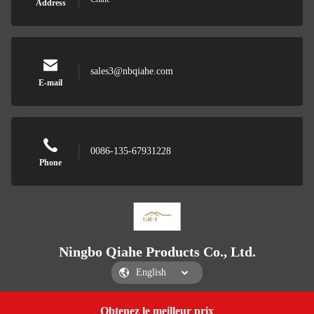
Address
sales3@nbqiahe.com
E-mail
0086-135-67931228
Phone
Ningbo Qiahe Products Co., Ltd.
Obtenez le meilleur prix
Get a Quote
Ningbo Qiahe Products Co., Ltd.