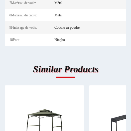
7Matériau de voile:
Métal
8Matériau du cadre:
Métal
9Finissage de voile:
Couche en poudre
10Port:
Ningbo
Similar Products