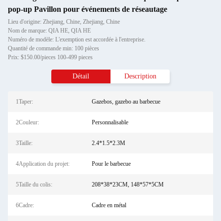
pop-up Pavillon pour événements de réseautage
Lieu d'origine: Zhejiang, Chine, Zhejiang, Chine
Nom de marque: QIA HE, QIA HE
Numéro de modèle: L'exemption est accordée à l'entreprise.
Quantité de commande min: 100 pièces
Prix: $150.00/pieces 100-499 pieces
Détail
Description
1Taper:
Gazebos, gazebo au barbecue
2Couleur:
Personnalisable
3Taille:
2.4*1.5*2.3M
4Application du projet:
Pour le barbecue
5Taille du colis:
208*38*23CM, 148*57*5CM
6Cadre:
Cadre en métal