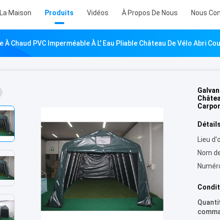
 La Maison
Produits
Vidéos
À Propos De Nous
Nous Con
e À Chaud PVC Imperméable À L' Eau Pliable Château De Vélo Abri C
Galvan
Châtea
Carpor
Détails
Lieu d'o
Nom de
Numéro
Condit
Quanti
comma