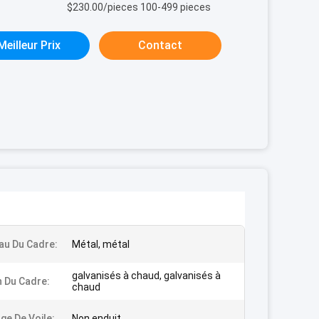
$230.00/pieces 100-499 pieces
Meilleur Prix
Contact
au Du Cadre:
Métal, métal
galvanisés à chaud, galvanisés à
n Du Cadre:
chaud
ge De Voile:
Non enduit