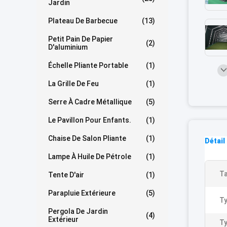
Jardin
Plateau De Barbecue
(13)
Petit Pain De Papier
(2)
D'aluminium
Échelle Pliante Portable
(1)
La Grille De Feu
(1)
Serre À Cadre Métallique
(5)
Le Pavillon Pour Enfants.
(1)
Chaise De Salon Pliante
(1)
Détail
Lampe À Huile De Pétrole
(1)
Ta
Tente D'air
(1)
Parapluie Extérieure
(5)
Ty
Pergola De Jardin
(4)
Extérieur
Ty