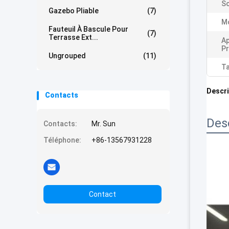
So
Gazebo Pliable
(7)
M
Fauteuil À Bascule Pour
(7)
Terrasse Ext...
Ap
Pr
Ungrouped
(11)
Ta
Descri
Contacts
Des
Contacts:
Mr. Sun
Téléphone:
+86-13567931228
Contact