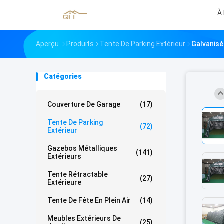
À
Aperçu
Produits
Tente De Parking Extérieur
Galvanisé
Catégories
Couverture De Garage
(17)
Tente De Parking
(72)
Extérieur
Gazebos Métalliques
(141)
Extérieurs
Tente Rétractable
(27)
Extérieure
Tente De Fête En Plein Air
(14)
Meubles Extérieurs De
(25)