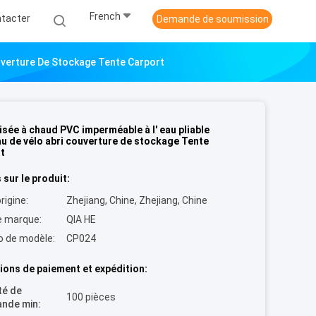
French
tacter
Demande de soumission
ouverture De Stockage Tente Carport
isée à chaud PVC imperméable à l' eau pliable
u de vélo abri couverture de stockage Tente
t
 sur le produit:
rigine:
Zhejiang, Chine, Zhejiang, Chine
 marque:
QIA HE
 de modèle:
CP024
ions de paiement et expédition:
té de
100 pièces
nde min: