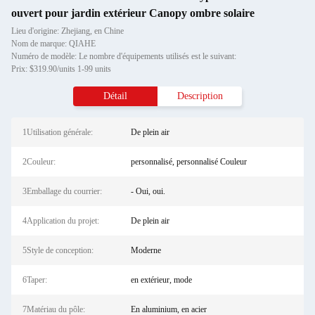
ouvert pour jardin extérieur Canopy ombre solaire
Lieu d'origine: Zhejiang, en Chine
Nom de marque: QIAHE
Numéro de modèle: Le nombre d'équipements utilisés est le suivant:
Prix: $319.90/units 1-99 units
Détail
Description
1Utilisation générale:
De plein air
2Couleur:
personnalisé, personnalisé Couleur
3Emballage du courrier:
- Oui, oui.
4Application du projet:
De plein air
5Style de conception:
Moderne
6Taper:
en extérieur, mode
7Matériau du pôle:
En aluminium, en acier