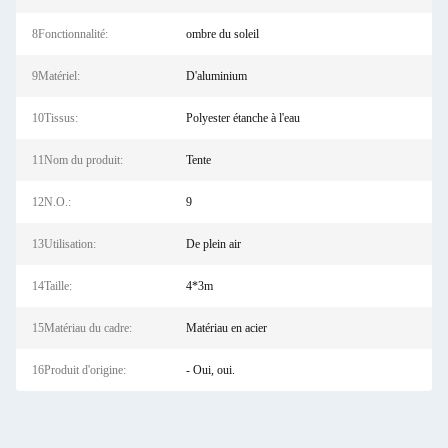
8Fonctionnalité:
ombre du soleil
9Matériel:
D'aluminium
10Tissus:
Polyester étanche à l'eau
11Nom du produit:
Tente
12N.O.:
9
13Utilisation:
De plein air
14Taille:
4*3m
15Matériau du cadre:
Matériau en acier
16Produit d'origine:
- Oui, oui.