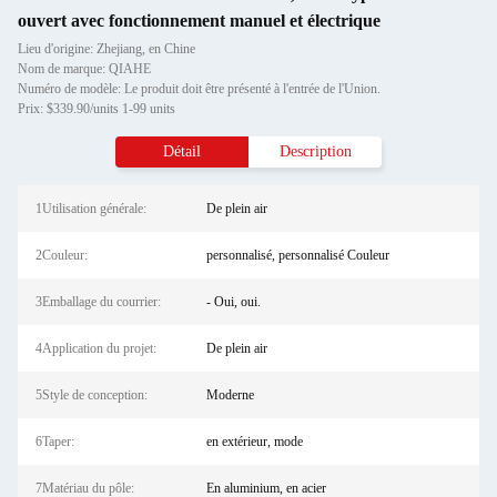
ouvert avec fonctionnement manuel et électrique
Lieu d'origine: Zhejiang, en Chine
Nom de marque: QIAHE
Numéro de modèle: Le produit doit être présenté à l'entrée de l'Union.
Prix: $339.90/units 1-99 units
Détail
Description
1Utilisation générale:
De plein air
2Couleur:
personnalisé, personnalisé Couleur
3Emballage du courrier:
- Oui, oui.
4Application du projet:
De plein air
5Style de conception:
Moderne
6Taper:
en extérieur, mode
7Matériau du pôle:
En aluminium, en acier