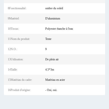
8Fonctionnalité:
ombre du soleil
9Matériel:
D'aluminium
10Tissus:
Polyester étanche à l'eau
11Nom du produit:
Tente
12N.O.:
9
13Utilisation:
De plein air
14Taille:
4.5*3m
15Matériau du cadre:
Matériau en acier
16Produit d'origine:
- Oui, oui.