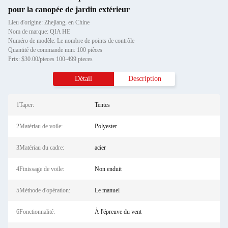
pour la canopée de jardin extérieur
Lieu d'origine: Zhejiang, en Chine
Nom de marque: QIA HE
Numéro de modèle: Le nombre de points de contrôle
Quantité de commande min: 100 pièces
Prix: $30.00/pieces 100-499 pieces
Détail
Description
1Taper:
Tentes
2Matériau de voile:
Polyester
3Matériau du cadre:
acier
4Finissage de voile:
Non enduit
5Méthode d'opération:
Le manuel
6Fonctionnalité:
À l'épreuve du vent