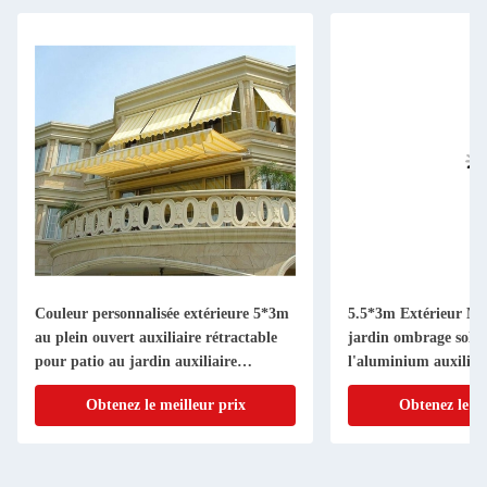
Couleur personnalisée extérieure 5*3m
5.5*3m Extérieur M
au plein ouvert auxiliaire rétractable
jardin ombrage solai
pour patio au jardin auxiliaire
l'aluminium auxiliair
d'ombre de soleil balcon
Obtenez le meilleur prix
Obtenez le me