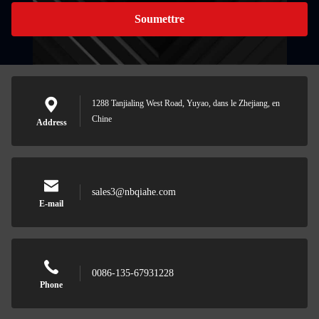
Soumettre
1288 Tanjialing West Road, Yuyao, dans le Zhejiang, en
Chine
Address
sales3@nbqiahe.com
E-mail
0086-135-67931228
Phone